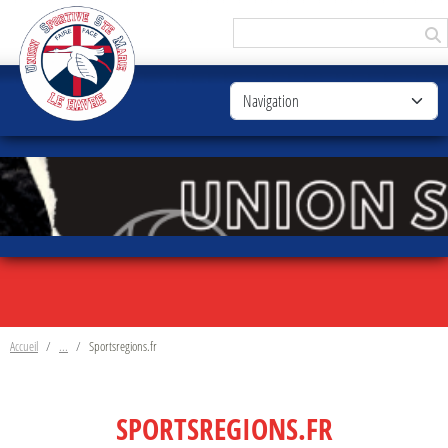
Panneau de gestion des cookies
Accueil
Sportsregions.fr
SPORTSREGIONS.FR